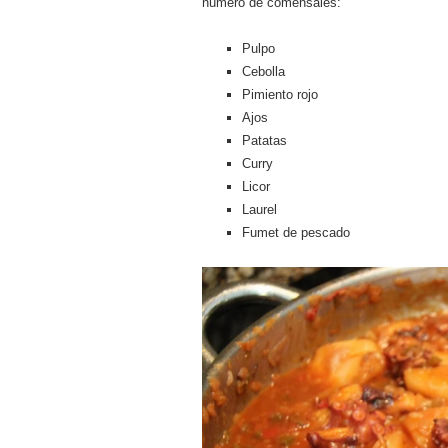
número de comensales:
Pulpo
Cebolla
Pimiento rojo
Ajos
Patatas
Curry
Licor
Laurel
Fumet de pescado