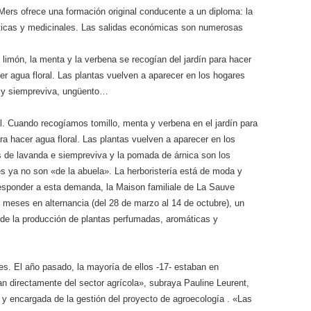
-Mers ofrece una formación original conducente a un diploma: la
ticas y medicinales. Las salidas económicas son numerosas
o limón, la menta y la verbena se recogían del jardín para hacer
er agua floral. Las plantas vuelven a aparecer en los hogares
a y siempreviva, ungüento…
ral. Cuando recogíamos tomillo, menta y verbena en el jardín para
a hacer agua floral. Las plantas vuelven a aparecer en los
s de lavanda e siempreviva y la pomada de árnica son los
es ya no son «de la abuela». La herboristería está de moda y
esponder a esta demanda, la Maison familiale de La Sauve
meses en alternancia (del 28 de marzo al 14 de octubre), un
n de la producción de plantas perfumadas, aromáticas y
s. El año pasado, la mayoría de ellos -17- estaban en
an directamente del sector agrícola», subraya Pauline Leurent,
 y encargada de la gestión del proyecto de agroecología . «Las