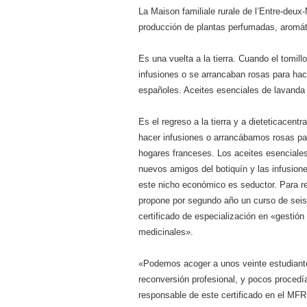
La Maison familiale rurale de l’Entre-deux
producción de plantas perfumadas, aromá
Es una vuelta a la tierra. Cuando el tomill
infusiones o se arrancaban rosas para hac
españoles. Aceites esenciales de lavand
Es el regreso a la tierra y a dieteticacent
hacer infusiones o arrancábamos rosas par
hogares franceses. Los aceites esenciale
nuevos amigos del botiquín y las infusion
este nicho económico es seductor. Para r
propone por segundo año un curso de seis 
certificado de especialización en «gestió
medicinales».
«Podemos acoger a unos veinte estudiante
reconversión profesional, y pocos procedí
responsable de este certificado en el MFR